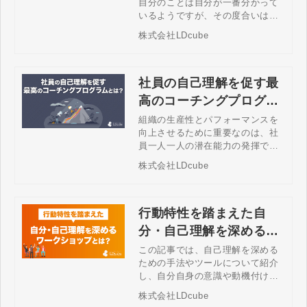
自分のことは自分が一番分かって
いるようですが、その度合いは人
によって異なります。自己理解を
株式会社LDcube
深めることは仕事を効果的に進め
る上においても役立ちます。自己
理解を深めることにつながる５つ
の情報源について解説し、自己理
社員の自己理解を促す最
解を深める方法についてご案内し
高のコーチングプログラ
ていきます。
ムとは！？
組織の生産性とパフォーマンスを
向上させるために重要なのは、社
員一人一人の潜在能力の発揮で
す。それを引き出すためには、社
株式会社LDcube
員の自己理解を促すコーチング的
な関わりやサポートが欠かせませ
ん。自己成長を促すコーチングプ
ログラムやそのやり方、自身の行
行動特性を踏まえた自
動特性を理解するLIFOメソッドに
分・自己理解を深めるワ
ついて解説します。
ークショップとは！
この記事では、自己理解を深める
ための手法やツールについて紹介
し、自分自身の意識や動機付け、
特性についてのワークショップの
株式会社LDcube
価値と効果、具体的な方法など詳