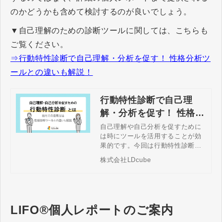
のかどうかも含めて検討するのが良いでしょう。
▼自己理解のための診断ツールに関しては、こちらも
ご覧ください。
⇒行動特性診断で自己理解・分析を促す！ 性格分析ツ
ールとの違いも解説！
行動特性診断で自己理
解・分析を促す！ 性格分
析ツールとの違いも解
自己理解や自己分析を促すために
は時にツールを活用することが効
説！
果的です。今回は行動特性診断に
ついて、性格診断との違いを交え
株式会社LDcube
て紹介します。あなたはどんな行
動スタイルが好みでしょうか？
LIFO®個人レポートのご案内