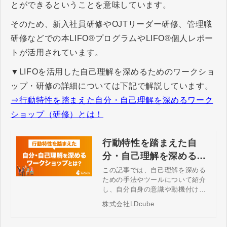
とができるということを意味しています。
そのため、新入社員研修やOJTリーダー研修、管理職
研修などでの本LIFO®プログラムやLIFO®個人レポー
トが活用されています。
▼LIFOを活用した自己理解を深めるためのワークショ
ップ・研修の詳細については下記で解説しています。
⇒行動特性を踏まえた自分・自己理解を深めるワーク
ショップ（研修）とは！
行動特性を踏まえた自
分・自己理解を深めるワ
ークショップ（研修）と
この記事では、自己理解を深める
ための手法やツールについて紹介
は！
し、自分自身の意識や動機付け、
特性についてのワークショップ
株式会社LDcube
（研修）の価値と効果、具体的な
方法など詳しく解説しています。