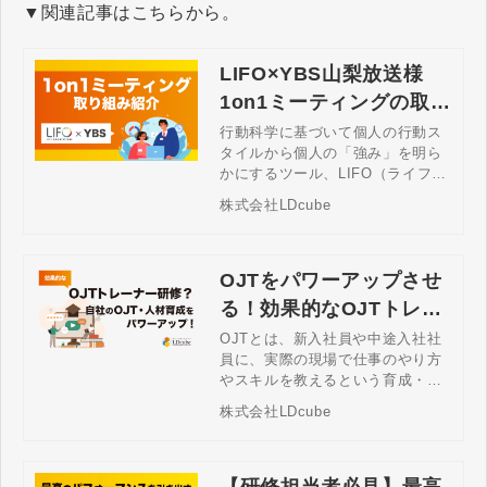
本書では、人材育成担当者が社員
▼関連記事はこちらから。
研修の計画を作成し、効果測定を
行うまでの流れや、効果的な研修
を実施するためのポイントをRPD
LIFO×YBS山梨放送様
CAサイクルに沿ってご案内しま
1on1ミーティングの取り
す。
組み
行動科学に基づいて個人の行動ス
タイルから個人の「強み」を明ら
かにするツール、LIFO（ライフ
ォ） 「強み」を把握し、コントロ
株式会社LDcube
ールすることで対人関係上の問題
やチームワークの円滑化を図るこ
とができますそんなLIFOを活用
し、1on1ミーティングを実施され
OJTをパワーアップさせ
たYBS山梨放送様の取り組みをご
る！効果的なOJTトレー
紹介します
ナー研修とは？
OJTとは、新入社員や中途入社社
員に、実際の現場で仕事のやり方
やスキルを教えるという育成・指
導方法です。本記事では、OJTを
株式会社LDcube
効果的に運用するためのトレーナ
ー研修について、役割から、研修
の内容、成功につなげる鍵となる
ポイントについて紹介します。
【研修担当者必見】最高