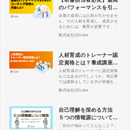
のパフォーマンスを引き
出すコーチング研修の内
企業の成長には人材が欠かせませ
ん。その人材を育成し、成長させ
容とは？
るためには、教育が必要です。特
に「コーチング研修」は、部下の
株式会社LDcube
やる気を引き出し、個々の能力を
最大限に発揮してもらうために欠
かせない研修1つといわれていま
す。コーチング研修の効果的な進
人材育成のトレーナー認
め方とその内容、得られる可能性
定資格とは？養成講座や
を解説します。
養成研修などを紹介
人材育成のトレーナーに認定資格
などはあるのでしょうか。本記事
では講師をしている方が研修を実
施する際に活用できるライセンス
株式会社LDcube
について紹介します。研修内で活
用できるプログラムについても紹
介します。
自己理解を深める方法
５つの情報源について解
説
「自分の強みってどんなこと？」