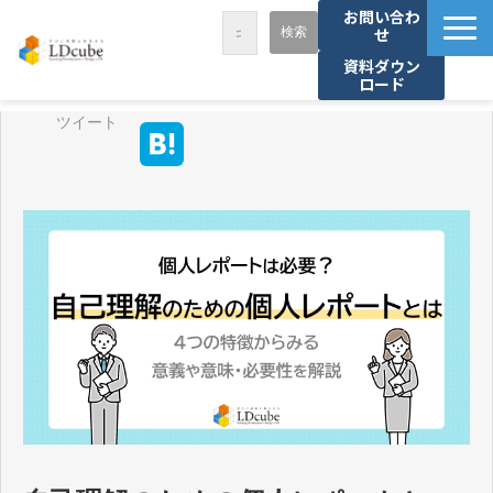
お問い合わ
せ
資料ダウン
ロード
LDcubeが選ばれる理由
ツイート
サービス一覧
課題から探す
事例紹介
セミナー・講座
お役立ち情報
資料ダウンロード
パートナー募集