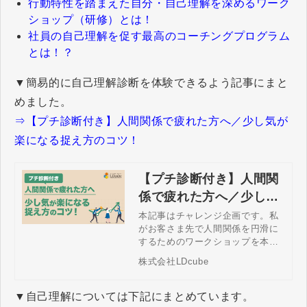
行動特性を踏まえた自分・自己理解を深めるワーク
ショップ（研修）とは！
社員の自己理解を促す最高のコーチングプログラム
とは！？
▼簡易的に自己理解診断を体験できるよう記事にまと
めました。
⇒【プチ診断付き】人間関係で疲れた方へ／少し気が
楽になる捉え方のコツ！
【プチ診断付き】人間関
係で疲れた方へ／少し気
が楽になる捉え方のコ
本記事はチャレンジ企画です。私
がお客さま先で人間関係を円滑に
ツ！
するためのワークショップを本格
的に展開する前に、考え方が合う
株式会社LDcube
かどうかを確認するために行うワ
ークショップ体験会で実施してい
る内容をできる限り専門用語を使
▼自己理解については下記にまとめています。
わずに分かりやすく誌上講義しま