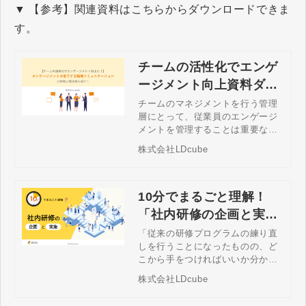
▼ 【参考】関連資料はこちらからダウンロードできま
す。
チームの活性化でエンゲ
ージメント向上資料ダウ
ンロード
チームのマネジメントを行う管理
層にとって、従業員のエンゲージ
メントを管理することは重要な役
割の一つです。エンゲージメント
株式会社LDcube
が低下してしまうと、生産性の低
下や離職など、さまざまな問題に
つながります。エンゲージメント
の低下を防ぐ対策の一つは、職場
10分でまるごと理解！
のコミュニケーションを活性化さ
「社内研修の企画と実
せることです。本書では、エンゲ
施」資料ダウンロード
「従来の研修プログラムの練り直
ージメントが低下する職場コミュ
しを行うことになったものの、ど
ニケーションの特徴と、コミュニ
こから手をつければいいか分から
ケーションを活性化させる方法を
ない」 「現在行っている研修の効
解説します。
株式会社LDcube
果性を高める方法を知りたい」 こ
のようなお悩みはありませんか。