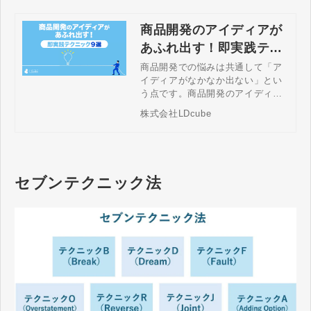
商品開発のアイディアが
あふれ出す！即実践テク
ニック9選を大公開
商品開発での悩みは共通して「ア
イディアがなかなか出ない」とい
う点です。商品開発のアイディア
出しの段階では、アイディア自体
株式会社LDcube
の精度よりも、とにかく数多くの
アイディアを出すことが重要にな
ってきます。この記事では商品開
発でより多くのアイディアを出せ
るようになるために活用してほし
セブンテクニック法
いテクニックを伝授します。