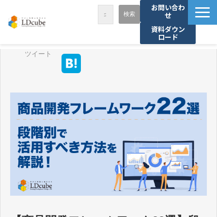
お問い合わ
せ
資料ダウン
ロード
LDcubeが選ばれる理由
ツイート
サービス一覧
課題から探す
事例紹介
セミナー・講座
お役立ち情報
資料ダウンロード
パートナー募集