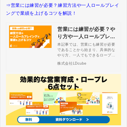
⇒営業には練習が必要？練習方法や一人ロールプレイ
ングで業績を上げるコツを解説！
営業には練習が必要？や
り方や一人ロールプレイ
ングで業績を上げるコツ
本記事では、営業にも練習が必要
であることから始まり、具体的な
を解説！
やり方、一人でもできるロープレ
のやり方、AIによるフィードバッ
株式会社LDcube
クを用いた一人ロープレのデジタ
ル運用、営業の練習のコツについ
て、これまでの支援経験を通じて
得られた観点を紹介します。