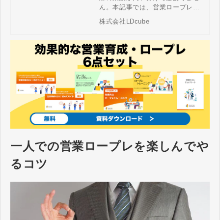
を解説！
ん。本記事では、営業ロープレが
上手い人が業績を上げられない場
株式会社LDcube
合の理由やその特徴、業績を上げ
るためのポイントやセールストレ
ーニングの本質について解説して
いきます。また、AIを活用した練
習方法についても紹介します。
一人での営業ロープレを楽しんでや
るコツ