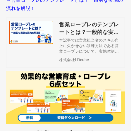
⇒営業ロープレのテンプレートとは？一般的な実施の
流れを解説！
営業ロープレのテンプレ
ートとは？一般的な実施
の流れを解説！
本記事では営業担当者のスキル向
上に欠かせない訓練方法である営
業ロープレについて、実施体制や
実施スタイル、テーマ、実施後の
株式会社LDcube
フィードバック、実施の頻度、運
用方法という観点から効果的なや
り方のテンプレートについて解説
します。