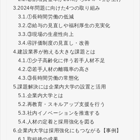
3.
2024年問題に向けた4つの取り組み
3.1.
①長時間労働の低減
3.2.
②給与の見直しや福利厚生の充実化
3.3.
③現場の生産性向上
3.4.
④評価制度の見直し・改善
4.
建設業界が抱える大きな課題とは
4.1.
①少子高齢化に伴う若手人材不足
4.2.
②若手人材の離職率の高さ
4.3.
③長時間労働の常態化
5.
課題解決には企業内大学の設置と活用
5.1.
企業内大学とは
5.2.
再教育・スキルアップ支援を行う
5.3.
社内イノベーションを推進する
5.4.
人材の定着と採用強化を図る
6.
企業内大学は採用強化にもつながる【事例】
6.1.
取組後の成果