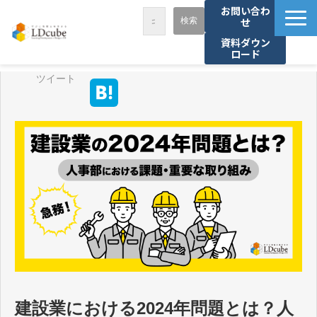
お問い合わ
せ
資料ダウン
ロード
LDcubeが選ばれる理由
ツイート
サービス一覧
課題から探す
事例紹介
セミナー・講座
お役立ち情報
資料ダウンロード
パートナー募集
建設業における2024年問題とは？人