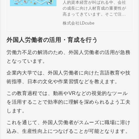
るポイントを徹底解説！
人的資本経営が叫ばれる中、会社
の成長に向け人材育成の重要性が
高まってきています。そこで注目
されているのが、企業内大学で
株式会社LDcube
す。企業内大学とは何でしょう
か？本記事では、設立の目的やメ
リット・デメリット、運用のポイ
外国人労働者の活用・育成を行う
ント、具体的な事例まで詳しく解
説します。
労働力不足の解消のため、外国人労働者の活用が急務
となっています。
企業内大学では、外国人労働者に向けた言語教育や技
術指導、日本の文化や作業習慣などを教えます。
この教育過程では、動画やVRなどの視覚的なツール
を活用することで効率的に理解を深められるよう工夫
します。
これを通じて、外国人労働者がスムーズに職場に溶け
込み、生産性向上につなげることが可能となります。