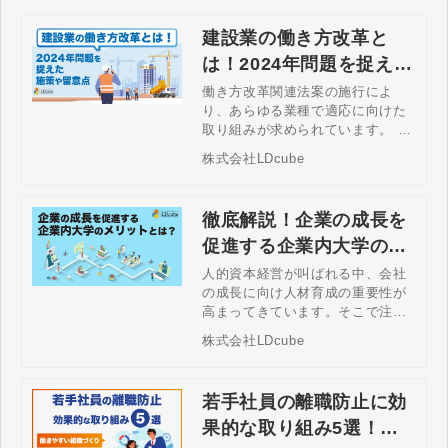
建設業の働き方改革と
は！2024年問題を捉えた
施策や留意点
働き方改革関連法案の施行によ
り、あらゆる業種で適応に向けた
取り組みが求められています。 こ
れは2024年問題とも呼ばれてお
株式会社LDcube
り、時間外労働の上限規制や割増
賃金率の引き上げにより、建設業
にも影響が出ると考えられます。
徹底解説！企業の成長を
2024年問題を解決するためには働
き方改革実現に向けた現状の課題
促進する企業内大学のメ
解決と将来的な課題を想定した対
リットとは？
人的資本経営が叫ばれる中、会社
策をしなければなりません。 この
の成長に向け人材育成の重要性が
記事では、建設業における2024年
高まってきています。そこで注目
問題の概要や働き方改革実現に向
されているのが、企業内大学で
けた取り組みについて詳しく解説
株式会社LDcube
す。企業内大学とは何でしょう
します。
か？本記事では、設立の目的やメ
リット・デメリット、運用のポイ
若手社員の離職防止に効
ント、具体的な事例まで詳しく解
説します。
果的な取り組み5選！人