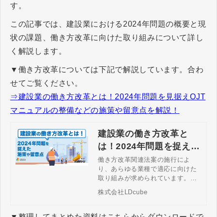
す。
この記事では、建設業における2024年問題の概要と現
状の課題、働き方改革に向けた取り組みについて詳し
く解説します。
▼働き方改革については下記で解説しています。合わ
せてご覧ください。
⇒建設業の働き方改革とは！2024年問題を見据えOJT
マニュアルの整備などの施策や留意点を解説！
建設業の働き方改革と
は！2024年問題を捉えた
施策や留意点
働き方改革関連法案の施行によ
り、あらゆる業種で適応に向けた
取り組みが求められています。時
間外労働の上限規制や割増賃金率
株式会社LDcube
の引き上げにより、建設業にも影
響が出ると考えられます。2024年
問題の概要や働き方改革実現に向
▼整理してまとめた資料はこちらからダウンロードで