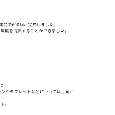
間で600個が完成しました。
習環境を提供することができました。
した。
ォンやタブレットなどについては上司が
います。