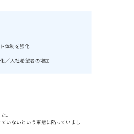
ト体制を強化
性化／入社希望者の増加
した。
きていないという事態に陥っていまし