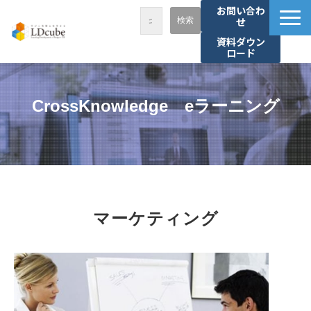
お問い合わ
せ
資料ダウン
ロード
LDcubeが選ばれる理由
サービス一覧
CrossKnowledge　eラーニング
課題から探す
事例紹介
セミナー・講座
お役立ち情報
マーケティング
資料ダウンロード
パートナー募集