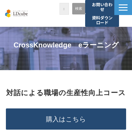
お問い合わ
せ
資料ダウン
ロード
LDcubeが選ばれる理由
サービス一覧
CrossKnowledge　eラーニング
課題から探す
事例紹介
セミナー・講座
お役立ち情報
対話による職場の生産性向上コース
資料ダウンロード
パートナー募集
購入はこちら