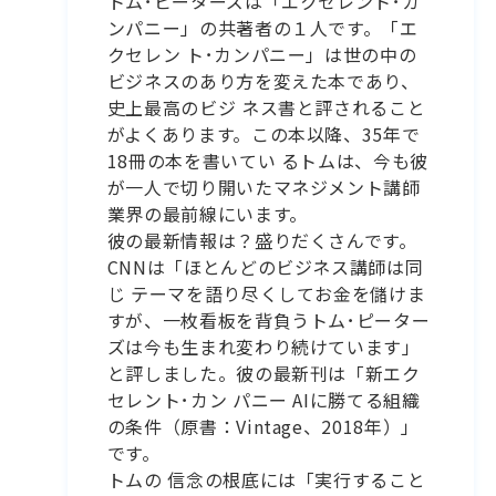
トム･ピーターズは「エクセレント･カ
ンパニー」の共著者の１人です。「エ
クセレン ト･カンパニー」は世の中の
ビジネスのあり方を変えた本であり、
史上最高のビジ ネス書と評されること
がよくあります。この本以降、35年で
18冊の本を書いてい るトムは、今も彼
が一人で切り開いたマネジメント講師
業界の最前線にいます。
彼の最新情報は？盛りだくさんです。
CNNは「ほとんどのビジネス講師は同
じ テーマを語り尽くしてお金を儲けま
すが、一枚看板を背負うトム･ピーター
ズは今も生まれ変わり続けています」
と評しました。彼の最新刊は「新エク
セレント･カン パニー AIに勝てる組織
の条件（原書：Vintage、2018年）」
です。
トムの 信念の根底には「実行すること