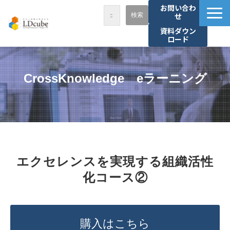
お問い合わ
せ
資料ダウン
ロード
LDcubeが選ばれる理由
サービス一覧
CrossKnowledge　eラーニング
課題から探す
事例紹介
セミナー・講座
お役立ち情報
エクセレンスを実現する組織活性
資料ダウンロード
化コース②
パートナー募集
購入はこちら